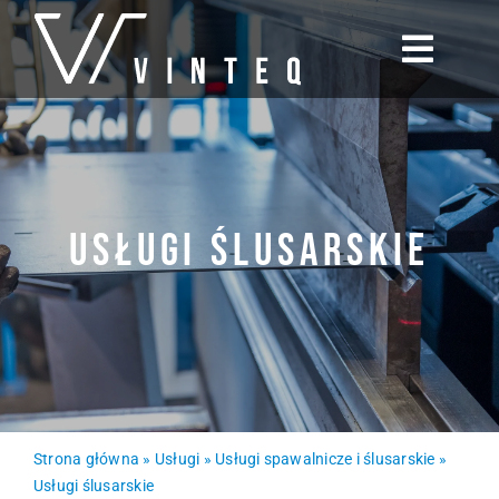
Skip
to
Toggl
content
Navig
O nas
Produkty
Usługi ślusarskie
Usługi
Partnerzy
Aktualności
Strona główna
»
Usługi
»
Usługi spawalnicze i ślusarskie
»
Skontaktuj się z nami
Usługi ślusarskie